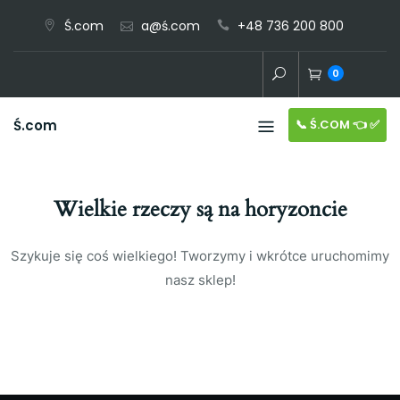
Skip
Ś.com
a@ś.com
+48 736 200 800
to
content
0
📞 Ś.COM 👈 ✅️
Ś.com
Wielkie rzeczy są na horyzoncie
Szykuje się coś wielkiego! Tworzymy i wkrótce uruchomimy
nasz sklep!