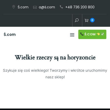
Skip
Ś.com
a@ś.com
+48 736 200 800
to
content
0
Ś.COM
Ś.com
Wielkie rzeczy są na horyzoncie
Szykuje się coś wielkiego! Tworzymy i wkrótce uruchomimy
nasz sklep!